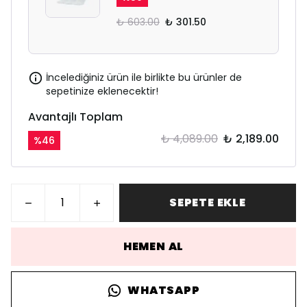
₺ 603.00
₺ 301.50
İncelediğiniz ürün ile birlikte bu ürünler de
sepetinize eklenecektir!
Avantajlı Toplam
₺ 4,089.00
₺ 2,189.00
%
46
SEPETE EKLE
HEMEN AL
WHATSAPP