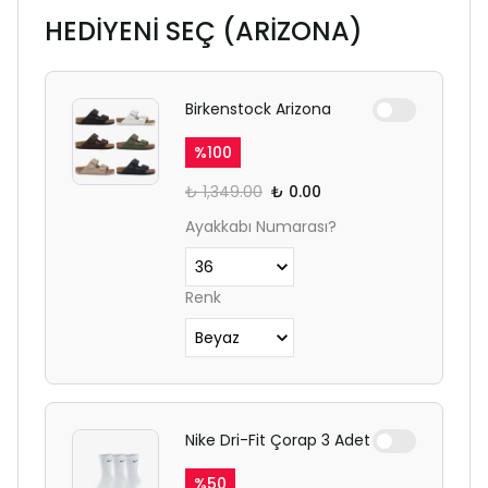
HEDİYENİ SEÇ (ARİZONA)
Birkenstock Arizona
%
100
₺ 1,349.00
₺ 0.00
Ayakkabı Numarası?
Renk
Nike Dri-Fit Çorap 3 Adet
%
50