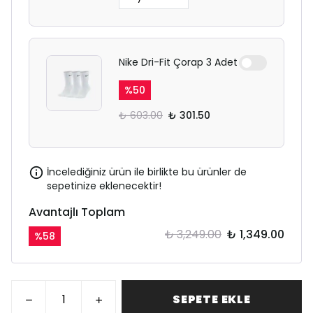
Nike Dri-Fit Çorap 3 Adet
%
50
₺ 603.00
₺ 301.50
İncelediğiniz ürün ile birlikte bu ürünler de
sepetinize eklenecektir!
Avantajlı Toplam
₺ 3,249.00
₺ 1,349.00
%
58
SEPETE EKLE