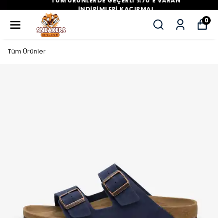
TÜM ÜRÜNLERDE GEÇERLİ %70'E VARAN
İNDİRİMLERİ KAÇIRMA!
0
Tüm Ürünler