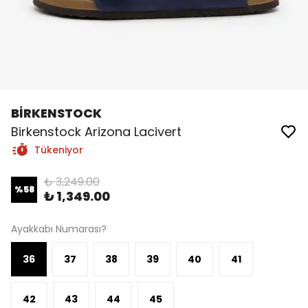
BİRKENSTOCK
Birkenstock Arizona Lacivert
Tükeniyor
₺ 3,249.00
%
58
₺ 1,349.00
Ayakkabı Numarası?
36
37
38
39
40
41
42
43
44
45