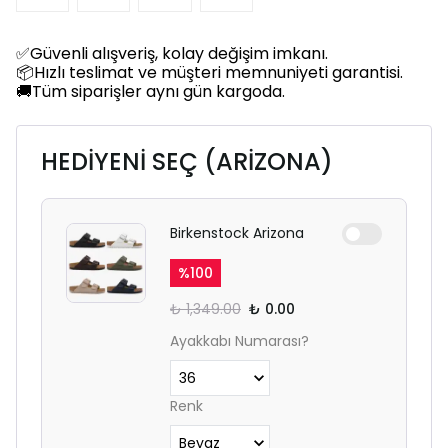
✅Güvenli alışveriş, kolay değişim imkanı.
📦Hızlı teslimat ve müşteri memnuniyeti garantisi.
🚚Tüm siparişler aynı gün kargoda.
HEDİYENİ SEÇ (ARİZONA)
Birkenstock Arizona
%
100
₺ 1,349.00
₺ 0.00
Ayakkabı Numarası?
Renk