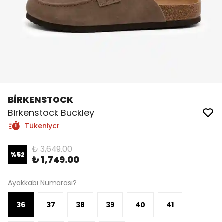
BİRKENSTOCK
Birkenstock Buckley
Tükeniyor
₺ 3,649.00
%
52
₺ 1,749.00
Ayakkabı Numarası?
36
37
38
39
40
41