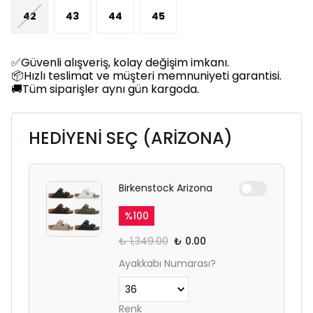
42
43
44
45
✅Güvenli alışveriş, kolay değişim imkanı.
📦Hızlı teslimat ve müşteri memnuniyeti garantisi.
🚚Tüm siparişler aynı gün kargoda.
HEDİYENİ SEÇ (ARİZONA)
Birkenstock Arizona
%
100
₺ 1,349.00
₺ 0.00
Ayakkabı Numarası?
Renk