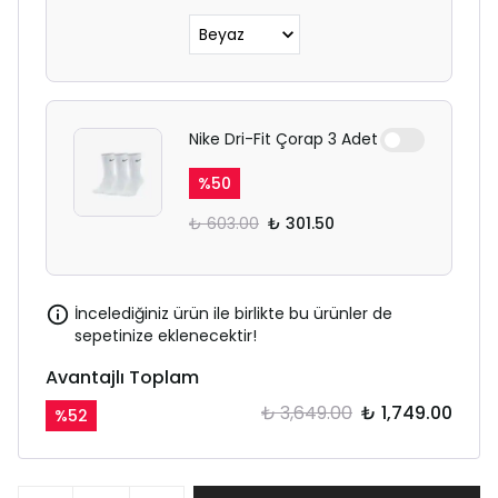
Nike Dri-Fit Çorap 3 Adet
%
50
₺ 603.00
₺ 301.50
İncelediğiniz ürün ile birlikte bu ürünler de
sepetinize eklenecektir!
Avantajlı Toplam
₺ 3,649.00
₺ 1,749.00
%
52