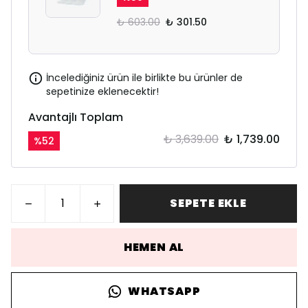
₺ 603.00
₺ 301.50
İncelediğiniz ürün ile birlikte bu ürünler de
sepetinize eklenecektir!
Avantajlı Toplam
₺ 3,639.00
₺ 1,739.00
%
52
SEPETE EKLE
HEMEN AL
WHATSAPP