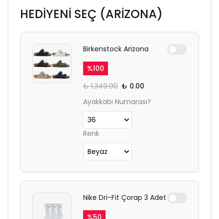
HEDİYENİ SEÇ (ARİZONA)
Birkenstock Arizona
%
100
₺ 1,349.00
₺ 0.00
Ayakkabı Numarası?
Renk
Nike Dri-Fit Çorap 3 Adet
%
50