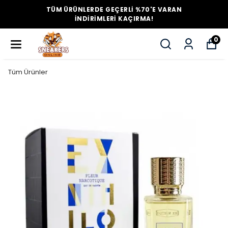
TÜM ÜRÜNLERDE GEÇERLİ %70'E VARAN
İNDİRİMLERİ KAÇIRMA!
0
Tüm Ürünler