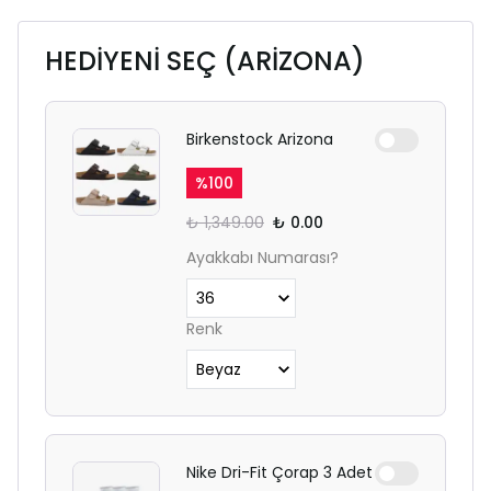
HEDİYENİ SEÇ (ARİZONA)
Birkenstock Arizona
%
100
₺ 1,349.00
₺ 0.00
Ayakkabı Numarası?
Renk
Nike Dri-Fit Çorap 3 Adet