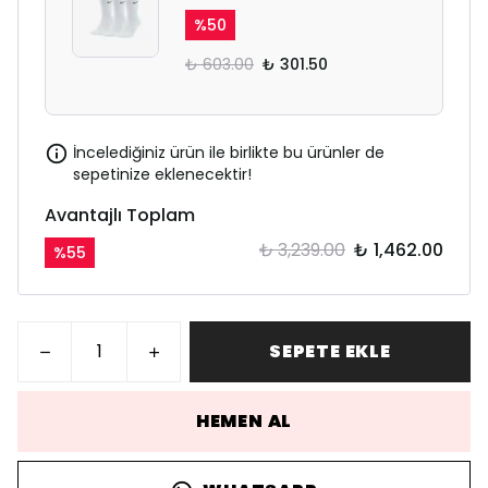
%
50
₺ 603.00
₺ 301.50
İncelediğiniz ürün ile birlikte bu ürünler de
sepetinize eklenecektir!
Avantajlı Toplam
₺ 3,239.00
₺ 1,462.00
%
55
SEPETE EKLE
HEMEN AL