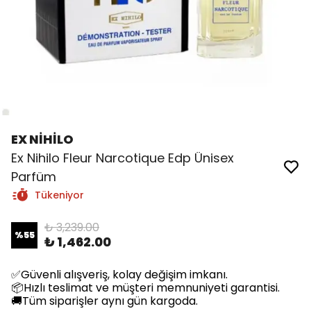
EX NİHİLO
Ex Nihilo Fleur Narcotique Edp Ünisex
Parfüm
Tükeniyor
₺ 3,239.00
%
55
₺ 1,462.00
✅Güvenli alışveriş, kolay değişim imkanı.
📦Hızlı teslimat ve müşteri memnuniyeti garantisi.
🚚Tüm siparişler aynı gün kargoda.