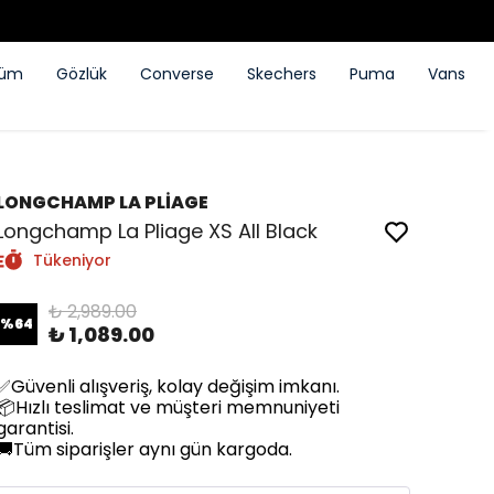
füm
Gözlük
Converse
Skechers
Puma
Vans
LONGCHAMP LA PLİAGE
Longchamp La Pliage XS All Black
Tükeniyor
₺ 2,989.00
%
64
₺ 1,089.00
✅Güvenli alışveriş, kolay değişim imkanı.
📦Hızlı teslimat ve müşteri memnuniyeti
garantisi.
🚚Tüm siparişler aynı gün kargoda.