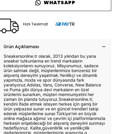
WHATSAPP
Hızlı Teslimat
Ürün Açıklaması
Sneakersonline.tr olarak, 2013 yılından bu yana
sneaker tutkunlarına en trend markaların
koleksiyonlarını sunuyoruz. Misyonumuz, sadece
ürün satmak değil, müşterilerimize benzersiz bir
alışveriş deneyimi yaşatmak.Yenilikçi ve dinamik
yapımızla, moda ve spor dünyasında fark
yaratıyoruz.Adidas, Vans, Converse, New Balance
ve Puma gibi dünya devi markaların en özel
ürünlerini sunarken, müşteri memnuniyetini her
zaman ön planda tutuyoruz.Sneakersonline.tr,
kendini ifade etmek isteyen herkes için geniş bir
ürün yelpazesi sunar ve en güncel trendleri takip
ederek müşterilerine sunar.Türkiye’nin en büyük
online mağaza ağımız ve çevrim içi platformlarımızla
herkesin erişebileceği bir alışveriş deneyimi sunmayı
hedefliyoruz. Kalite,güvenilirlik ve yenilikçilik
değerlerimizle, müşterilerimizle aramızda g