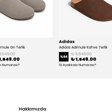
Adidas
mule Gri Terlik
Adidas Adimule Kahve Terlik
3,549.00
₺ 3,549.00
%
54
1,649.00
₺ 1,649.00
bı Numarası?
10 Ayakkabı Numarası?
Hakkımızda