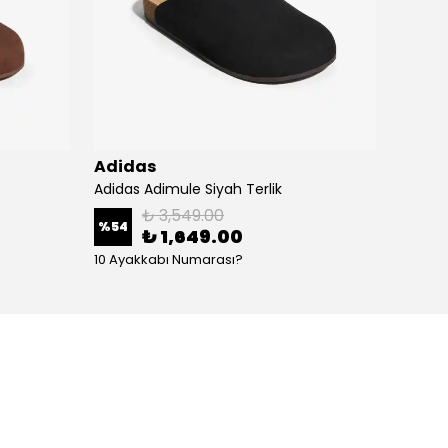
Adidas
Adid
Adidas Adimule Siyah Terlik
Adidas
₺ 3,549.00
%
54
%
54
₺ 1,649.00
10 Ayakkabı Numarası?
10 Aya