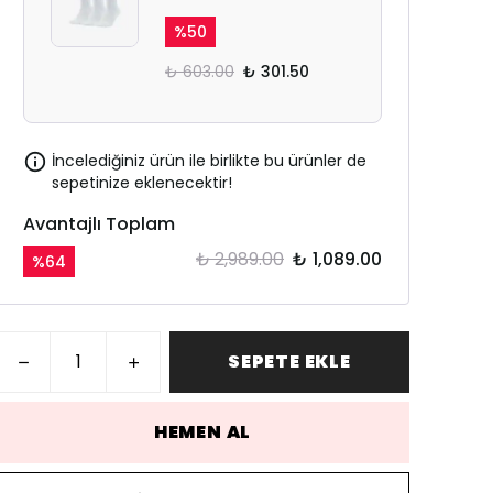
%
50
₺ 603.00
₺ 301.50
İncelediğiniz ürün ile birlikte bu ürünler de
sepetinize eklenecektir!
Avantajlı Toplam
₺ 2,989.00
₺ 1,089.00
%
64
SEPETE EKLE
HEMEN AL