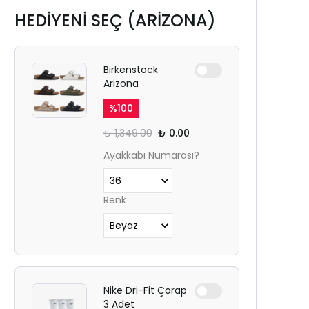
HEDİYENİ SEÇ (ARİZONA)
Birkenstock
Arizona
%
100
₺ 1,349.00
₺ 0.00
Ayakkabı Numarası?
Renk
Nike Dri-Fit Çorap
3 Adet