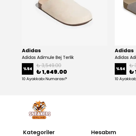
Adidas
Adidas
Adidas Gazelle Indoor Cream White Green Gum
Adidas Adimule Bej Terlik
Adidas Adi
₺ 3,549.00
₺ 
%
54
%
54
₺ 1,649.00
₺ 
10 Ayakkabı Numarası?
10 Ayakka
Kategoriler
Hesabım