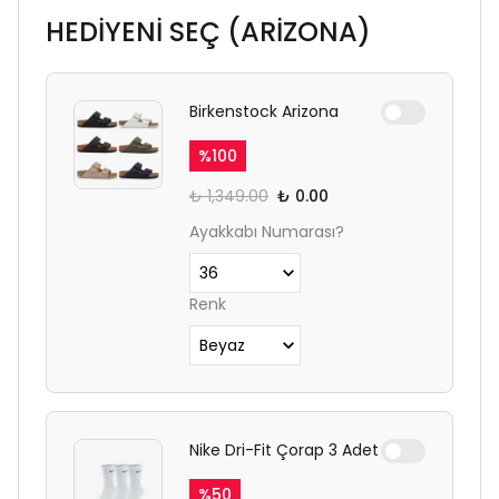
HEDİYENİ SEÇ (ARİZONA)
Birkenstock Arizona
%
100
₺ 1,349.00
₺ 0.00
Ayakkabı Numarası?
Renk
Nike Dri-Fit Çorap 3 Adet
%
50