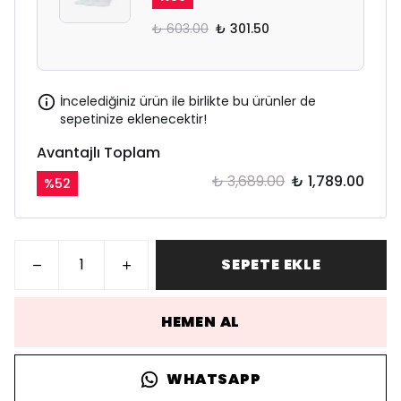
₺ 603.00
₺ 301.50
İncelediğiniz ürün ile birlikte bu ürünler de
sepetinize eklenecektir!
Avantajlı Toplam
₺ 3,689.00
₺ 1,789.00
%
52
SEPETE EKLE
HEMEN AL
WHATSAPP