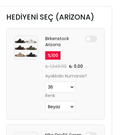
HEDİYENİ SEÇ (ARİZONA)
Birkenstock
Arizona
%
100
₺ 1,349.00
₺ 0.00
Ayakkabı Numarası?
Renk