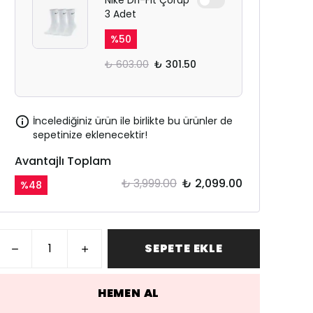
Nike Dri-Fit Çorap
3 Adet
%
50
₺ 603.00
₺ 301.50
İncelediğiniz ürün ile birlikte bu ürünler de
sepetinize eklenecektir!
Avantajlı Toplam
₺ 3,999.00
₺ 2,099.00
%
48
SEPETE EKLE
HEMEN AL