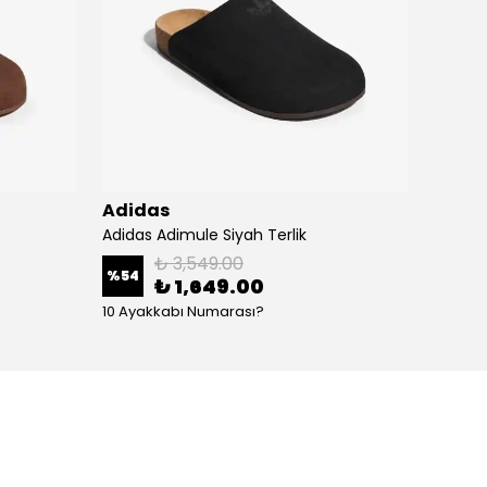
Adidas
Adid
Adidas Adimule Siyah Terlik
Adidas
₺ 3,549.00
%
54
%
54
₺ 1,649.00
10 Ayakkabı Numarası?
10 Aya