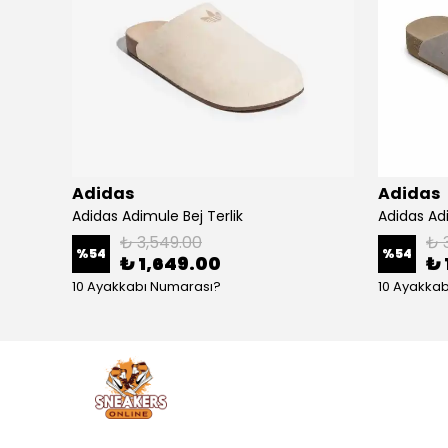
Adidas
Adidas
Adidas Gazelle Indoor Cream White Green Gum
Adidas Adimule Bej Terlik
Adidas Adi
₺ 3,549.00
₺ 
%
54
%
54
₺ 1,649.00
₺ 
10 Ayakkabı Numarası?
10 Ayakka