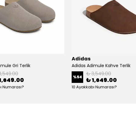
Adidas
mule Gri Terlik
Adidas Adimule Kahve Terlik
3,549.00
₺ 3,549.00
%
54
1,649.00
₺ 1,649.00
bı Numarası?
10 Ayakkabı Numarası?