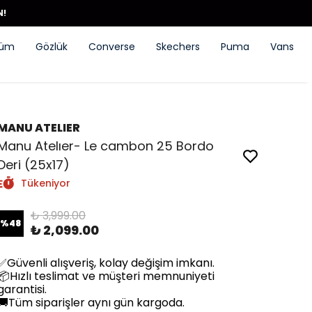
N!
füm
Gözlük
Converse
Skechers
Puma
Vans
MANU ATELIER
Manu Atelıer- Le cambon 25 Bordo
Deri (25x17)
Tükeniyor
₺ 3,999.00
%
48
₺ 2,099.00
✅Güvenli alışveriş, kolay değişim imkanı.
📦Hızlı teslimat ve müşteri memnuniyeti
garantisi.
🚚Tüm siparişler aynı gün kargoda.