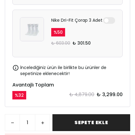
Nike Dri-Fit Çorap 3 Adet
%
50
₺ 603.00
₺ 301.50
İncelediğiniz ürün ile birlikte bu ürünler de
sepetinize eklenecektir!
Avantajlı Toplam
₺ 4,879.00
₺ 3,299.00
%
32
SEPETE EKLE