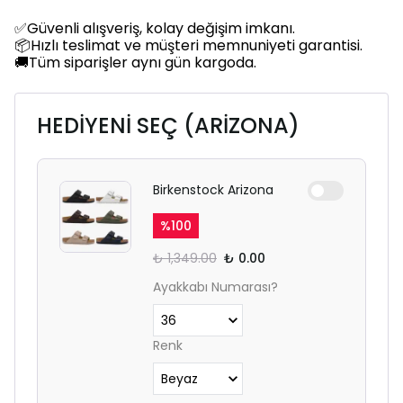
✅Güvenli alışveriş, kolay değişim imkanı.
📦Hızlı teslimat ve müşteri memnuniyeti garantisi.
🚚Tüm siparişler aynı gün kargoda.
HEDİYENİ SEÇ (ARİZONA)
Birkenstock Arizona
%
100
₺ 1,349.00
₺ 0.00
Ayakkabı Numarası?
Renk