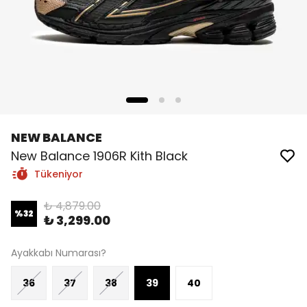
NEW BALANCE
New Balance 1906R Kith Black
Tükeniyor
₺ 4,879.00
%
32
₺ 3,299.00
Ayakkabı Numarası?
36
37
38
39
40