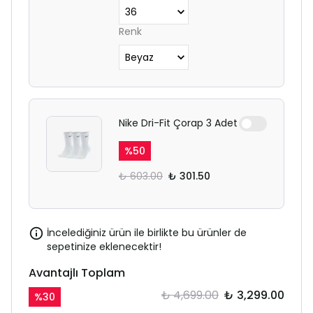
Renk
Nike Dri-Fit Çorap 3 Adet
%
50
₺ 603.00
₺ 301.50
İncelediğiniz ürün ile birlikte bu ürünler de
sepetinize eklenecektir!
Avantajlı Toplam
₺ 4,699.00
₺ 3,299.00
%
30