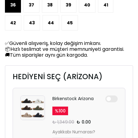
36
37
38
39
40
41
42
43
44
45
✅Güvenli alışveriş, kolay değişim imkanı.
📦Hızlı teslimat ve müşteri memnuniyeti garantisi.
🚚Tüm siparişler aynı gün kargoda.
HEDİYENİ SEÇ (ARİZONA)
Birkenstock Arizona
%
100
₺ 1,349.00
₺ 0.00
Ayakkabı Numarası?