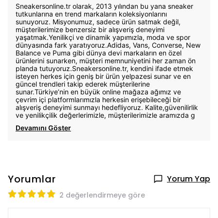
Sneakersonline.tr olarak, 2013 yılından bu yana sneaker
tutkunlarına en trend markaların koleksiyonlarını
sunuyoruz. Misyonumuz, sadece ürün satmak değil,
müşterilerimize benzersiz bir alışveriş deneyimi
yaşatmak.Yenilikçi ve dinamik yapımızla, moda ve spor
dünyasında fark yaratıyoruz.Adidas, Vans, Converse, New
Balance ve Puma gibi dünya devi markaların en özel
ürünlerini sunarken, müşteri memnuniyetini her zaman ön
planda tutuyoruz.Sneakersonline.tr, kendini ifade etmek
isteyen herkes için geniş bir ürün yelpazesi sunar ve en
güncel trendleri takip ederek müşterilerine
sunar.Türkiye’nin en büyük online mağaza ağımız ve
çevrim içi platformlarımızla herkesin erişebileceği bir
alışveriş deneyimi sunmayı hedefliyoruz. Kalite,güvenilirlik
ve yenilikçilik değerlerimizle, müşterilerimizle aramızda g
Devamını Göster
Yorumlar
Yorum Yap
2 değerlendirmeye göre