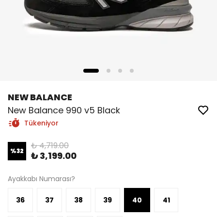
NEW BALANCE
New Balance 990 v5 Black
Tükeniyor
₺ 4,719.00
%
32
₺ 3,199.00
Ayakkabı Numarası?
36
37
38
39
40
41