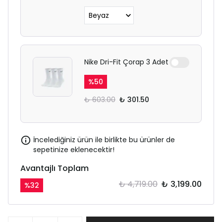
Nike Dri-Fit Çorap 3 Adet
%
50
₺ 603.00
₺ 301.50
İncelediğiniz ürün ile birlikte bu ürünler de
sepetinize eklenecektir!
Avantajlı Toplam
₺ 4,719.00
₺ 3,199.00
%
32