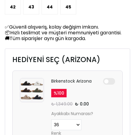
42
43
44
45
✅Güvenli alışveriş, kolay değişim imkanı.
📦Hızlı teslimat ve müşteri memnuniyeti garantisi.
🚚Tüm siparişler aynı gün kargoda.
HEDİYENİ SEÇ (ARİZONA)
Birkenstock Arizona
%
100
₺ 1,349.00
₺ 0.00
Ayakkabı Numarası?
Renk