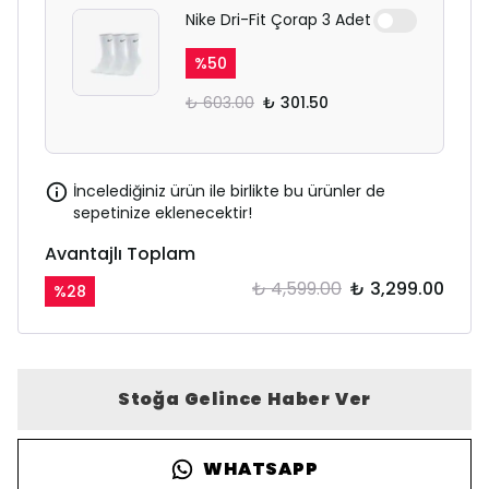
Nike Dri-Fit Çorap 3 Adet
%
50
₺ 603.00
₺ 301.50
İncelediğiniz ürün ile birlikte bu ürünler de
sepetinize eklenecektir!
Avantajlı Toplam
₺ 4,599.00
₺ 3,299.00
%
28
Stoğa Gelince Haber Ver
WHATSAPP