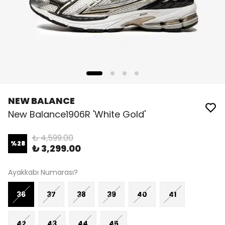
NEW BALANCE
New Balance1906R 'White Gold'
₺ 4,599.00
%
28
₺ 3,299.00
Ayakkabı Numarası?
36
37
38
39
40
41
42
43
44
45