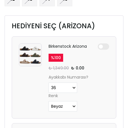
HEDİYENİ SEÇ (ARİZONA)
Birkenstock Arizona
%
100
₺ 1,349.00
₺ 0.00
Ayakkabı Numarası?
Renk