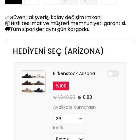
✅Güvenli alışveriş, kolay değişim imkanı.
📦Hızlı teslimat ve müşteri memnuniyeti garantisi.
🚚Tüm siparişler aynı gün kargoda.
HEDİYENİ SEÇ (ARİZONA)
Birkenstock Arizona
%
100
₺ 1,349.00
₺ 0.00
Ayakkabı Numarası?
Renk