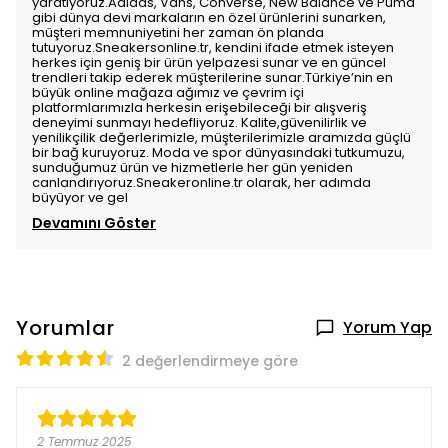
yaratıyoruz.Adidas, Vans, Converse, New Balance ve Puma
gibi dünya devi markaların en özel ürünlerini sunarken,
müşteri memnuniyetini her zaman ön planda
tutuyoruz.Sneakersonline.tr, kendini ifade etmek isteyen
herkes için geniş bir ürün yelpazesi sunar ve en güncel
trendleri takip ederek müşterilerine sunar.Türkiye’nin en
büyük online mağaza ağımız ve çevrim içi
platformlarımızla herkesin erişebileceği bir alışveriş
deneyimi sunmayı hedefliyoruz. Kalite,güvenilirlik ve
yenilikçilik değerlerimizle, müşterilerimizle aramızda güçlü
bir bağ kuruyoruz. Moda ve spor dünyasındaki tutkumuzu,
sunduğumuz ürün ve hizmetlerle her gün yeniden
canlandırıyoruz.Sneakeronline.tr olarak, her adımda
büyüyor ve gel
Devamını Göster
Yorumlar
Yorum Yap
2 değerlendirmeye göre
2 Temmuz 2025