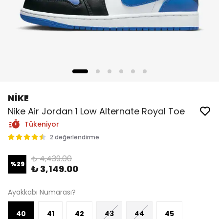
NİKE
Nike Air Jordan 1 Low Alternate Royal Toe
Tükeniyor
2 değerlendirme
₺ 4,439.00
%
29
₺ 3,149.00
Ayakkabı Numarası?
40
41
42
43
44
45