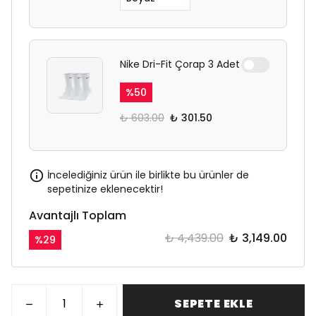
Nike Dri-Fit Çorap 3 Adet
%
50
₺ 603.00
₺ 301.50
İncelediğiniz ürün ile birlikte bu ürünler de
sepetinize eklenecektir!
Avantajlı Toplam
₺ 4,439.00
₺ 3,149.00
%
29
SEPETE EKLE