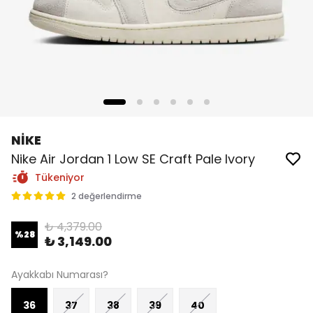
NİKE
Nike Air Jordan 1 Low SE Craft Pale Ivory
Tükeniyor
2 değerlendirme
₺ 4,379.00
%
28
₺ 3,149.00
Ayakkabı Numarası?
36
37
38
39
40