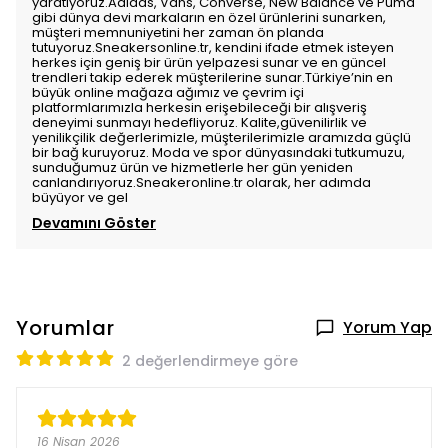
yaratıyoruz.Adidas, Vans, Converse, New Balance ve Puma
gibi dünya devi markaların en özel ürünlerini sunarken,
müşteri memnuniyetini her zaman ön planda
tutuyoruz.Sneakersonline.tr, kendini ifade etmek isteyen
herkes için geniş bir ürün yelpazesi sunar ve en güncel
trendleri takip ederek müşterilerine sunar.Türkiye’nin en
büyük online mağaza ağımız ve çevrim içi
platformlarımızla herkesin erişebileceği bir alışveriş
deneyimi sunmayı hedefliyoruz. Kalite,güvenilirlik ve
yenilikçilik değerlerimizle, müşterilerimizle aramızda güçlü
bir bağ kuruyoruz. Moda ve spor dünyasındaki tutkumuzu,
sunduğumuz ürün ve hizmetlerle her gün yeniden
canlandırıyoruz.Sneakeronline.tr olarak, her adımda
büyüyor ve gel
Devamını Göster
Yorumlar
Yorum Yap
2 değerlendirmeye göre
16 Nisan 2026