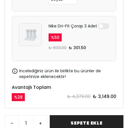
Nike Dri-Fit Çorap 3 Adet
%
50
₺ 603.00
₺ 301.50
İncelediğiniz ürün ile birlikte bu ürünler de
sepetinize eklenecektir!
Avantajlı Toplam
₺ 4,379.00
₺ 3,149.00
%
28
SEPETE EKLE