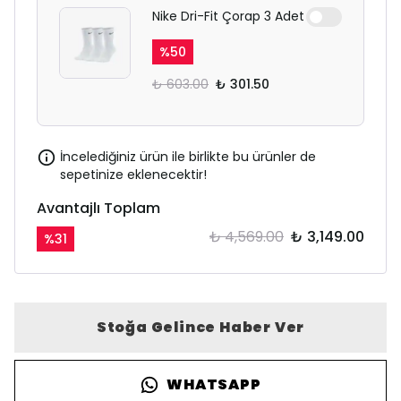
Nike Dri-Fit Çorap 3 Adet
%
50
₺ 603.00
₺ 301.50
İncelediğiniz ürün ile birlikte bu ürünler de
sepetinize eklenecektir!
Avantajlı Toplam
₺ 4,569.00
₺ 3,149.00
%
31
Stoğa Gelince Haber Ver
WHATSAPP