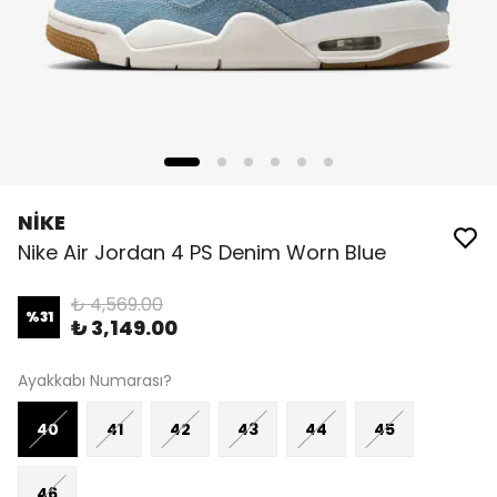
NİKE
Nike Air Jordan 4 PS Denim Worn Blue
₺ 4,569.00
%
31
₺ 3,149.00
Ayakkabı Numarası?
40
41
42
43
44
45
46