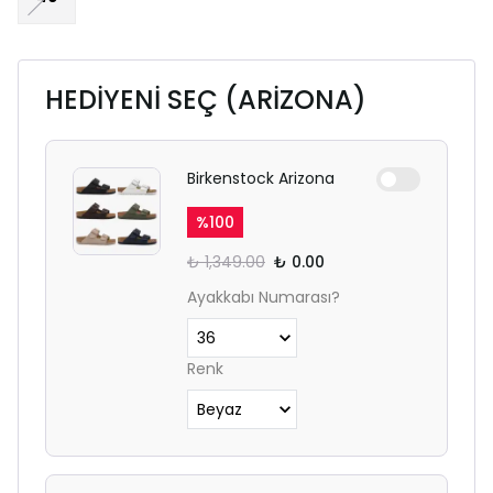
HEDİYENİ SEÇ (ARİZONA)
Birkenstock Arizona
%
100
₺ 1,349.00
₺ 0.00
Ayakkabı Numarası?
Renk