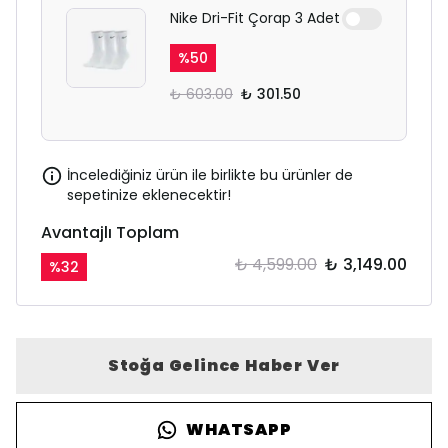
Nike Dri-Fit Çorap 3 Adet
%
50
₺ 603.00
₺ 301.50
İncelediğiniz ürün ile birlikte bu ürünler de
sepetinize eklenecektir!
Avantajlı Toplam
₺ 4,599.00
₺ 3,149.00
%
32
Stoğa Gelince Haber Ver
WHATSAPP