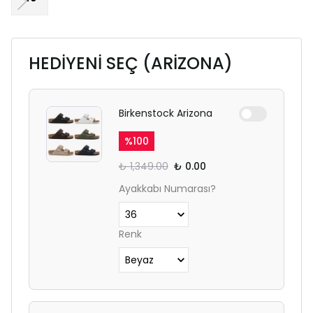
HEDİYENİ SEÇ (ARİZONA)
Birkenstock Arizona
%
100
₺ 1,349.00
₺ 0.00
Ayakkabı Numarası?
Renk