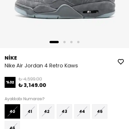
NİKE
Nike Air Jordan 4 Retro Kaws
₺ 4,599.00
%
32
₺ 3,149.00
Ayakkabı Numarası?
40
41
42
43
44
45
46