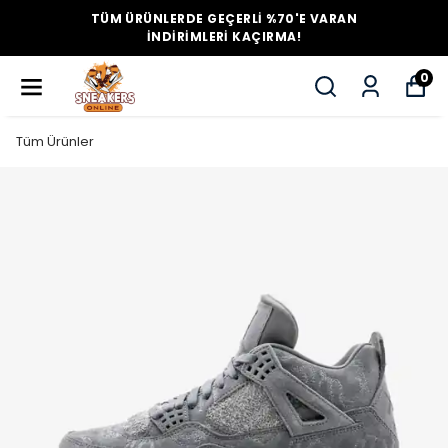
TÜM ÜRÜNLERDE GEÇERLİ %70'E VARAN
İNDİRİMLERİ KAÇIRMA!
0
Tüm Ürünler