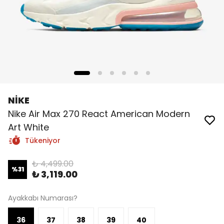
NİKE
Nike Air Max 270 React American Modern
Art White
Tükeniyor
₺ 4,499.00
%
31
₺ 3,119.00
Ayakkabı Numarası?
36
37
38
39
40