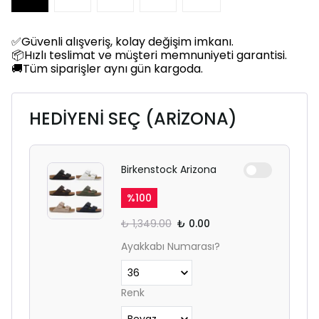
✅Güvenli alışveriş, kolay değişim imkanı.
📦Hızlı teslimat ve müşteri memnuniyeti garantisi.
🚚Tüm siparişler aynı gün kargoda.
HEDİYENİ SEÇ (ARİZONA)
Birkenstock Arizona
%
100
₺ 1,349.00
₺ 0.00
Ayakkabı Numarası?
Renk