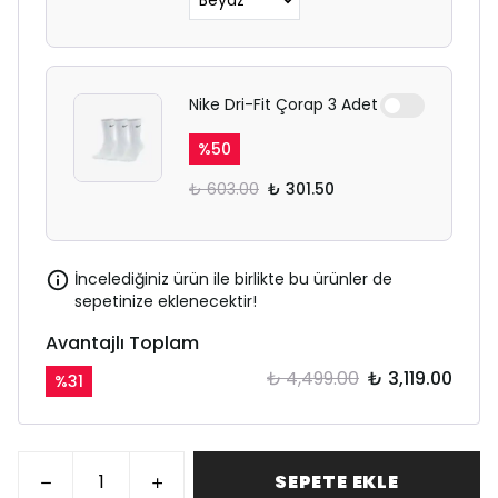
Nike Dri-Fit Çorap 3 Adet
%
50
₺ 603.00
₺ 301.50
İncelediğiniz ürün ile birlikte bu ürünler de
sepetinize eklenecektir!
Avantajlı Toplam
₺ 4,499.00
₺ 3,119.00
%
31
SEPETE EKLE