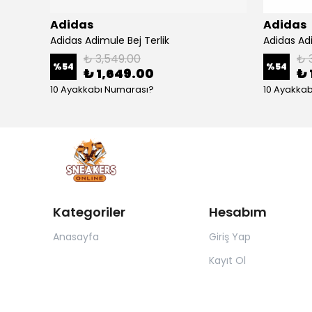
Adidas
Adidas
Adidas Gazelle Indoor Cream White Green Gum
Adidas Adimule Bej Terlik
Adidas Adi
₺ 3,549.00
₺ 
%
54
%
54
₺ 1,649.00
₺ 
10 Ayakkabı Numarası?
10 Ayakka
Kategoriler
Hesabım
Anasayfa
Giriş Yap
Kayıt Ol