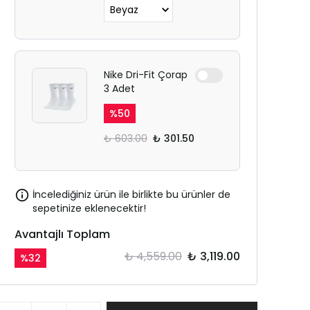
Nike Dri-Fit Çorap
3 Adet
%
50
₺ 603.00
₺ 301.50
İncelediğiniz ürün ile birlikte bu ürünler de
sepetinize eklenecektir!
Avantajlı Toplam
₺ 4,559.00
₺ 3,119.00
%
32