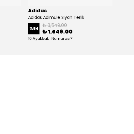
Adidas
Adid
Adidas Adimule Siyah Terlik
Adidas
₺ 3,549.00
%
54
%
54
₺ 1,649.00
10 Ayakkabı Numarası?
10 Aya