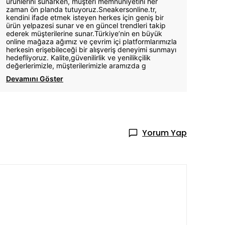
ürünlerini sunarken, müşteri memnuniyetini her
zaman ön planda tutuyoruz.Sneakersonline.tr,
kendini ifade etmek isteyen herkes için geniş bir
ürün yelpazesi sunar ve en güncel trendleri takip
ederek müşterilerine sunar.Türkiye’nin en büyük
online mağaza ağımız ve çevrim içi platformlarımızla
herkesin erişebileceği bir alışveriş deneyimi sunmayı
hedefliyoruz. Kalite,güvenilirlik ve yenilikçilik
değerlerimizle, müşterilerimizle aramızda g
Devamını Göster
Yorum Yap