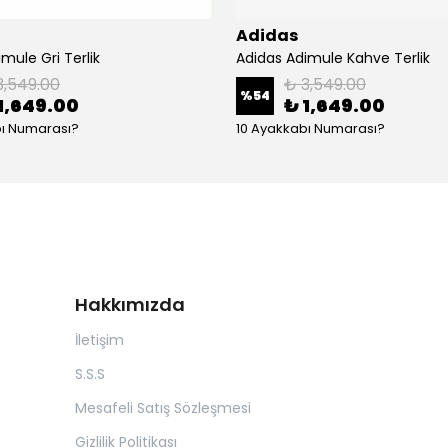
Adidas
mule Gri Terlik
Adidas Adimule Kahve Terlik
3,549.00
₺ 3,549.00
%
54
1,649.00
₺ 1,649.00
bı Numarası?
10 Ayakkabı Numarası?
Hakkımızda
İletişim
S.S.S
Mesafeli Satış Sözleşmesi
Gizlilik Politikası