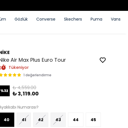
füm
Gözlük
Converse
Skechers
Puma
Vans
NİKE
Nike Air Max Plus Euro Tour
Tükeniyor
1 değerlendirme
₺ 4,559.00
%
32
₺ 3,119.00
Ayakkabı Numarası?
40
41
42
43
44
45