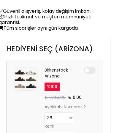
✅Güvenli alışveriş, kolay değişim imkanı.
📦Hızlı teslimat ve müşteri memnuniyeti
garantisi.
🚚Tüm siparişler aynı gün kargoda.
HEDİYENİ SEÇ (ARİZONA)
Birkenstock
Arizona
%
100
₺ 1,349.00
₺ 0.00
Ayakkabı Numarası?
Renk