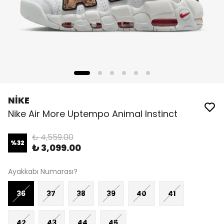
NİKE
Nike Air More Uptempo Animal Instinct
₺ 4,559.00
%
32
₺ 3,099.00
Ayakkabı Numarası?
36
37
38
39
40
41
42
43
44
45