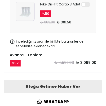
Nike Dri-Fit Çorap 3 Adet
%
50
₺ 603.00
₺ 301.50
İncelediğiniz ürün ile birlikte bu ürünler de
sepetinize eklenecektir!
Avantajlı Toplam
₺ 4,559.00
₺ 3,099.00
%
32
Stoğa Gelince Haber Ver
WHATSAPP