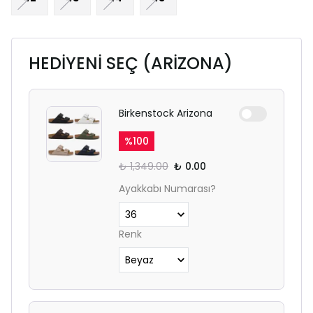
HEDİYENİ SEÇ (ARİZONA)
Birkenstock Arizona
%
100
₺ 1,349.00
₺ 0.00
Ayakkabı Numarası?
Renk