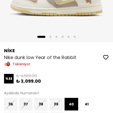
NİKE
Nike dunk low Year of the Rabbit
Tükeniyor
₺ 4,569.00
%
32
₺ 3,099.00
Ayakkabı Numarası?
36
37
38
39
40
41