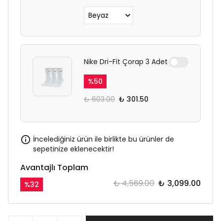
Nike Dri-Fit Çorap 3 Adet
%
50
₺ 603.00
₺ 301.50
İncelediğiniz ürün ile birlikte bu ürünler de
sepetinize eklenecektir!
Avantajlı Toplam
₺ 4,569.00
₺ 3,099.00
%
32