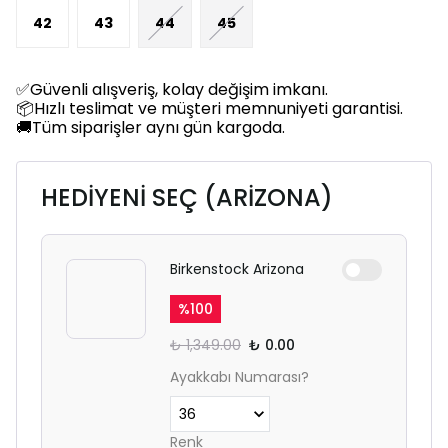
42
43
44
45
✅Güvenli alışveriş, kolay değişim imkanı.
📦Hızlı teslimat ve müşteri memnuniyeti garantisi.
🚚Tüm siparişler aynı gün kargoda.
HEDİYENİ SEÇ (ARİZONA)
Birkenstock Arizona
%
100
₺ 1,349.00
₺ 0.00
Ayakkabı Numarası?
Renk