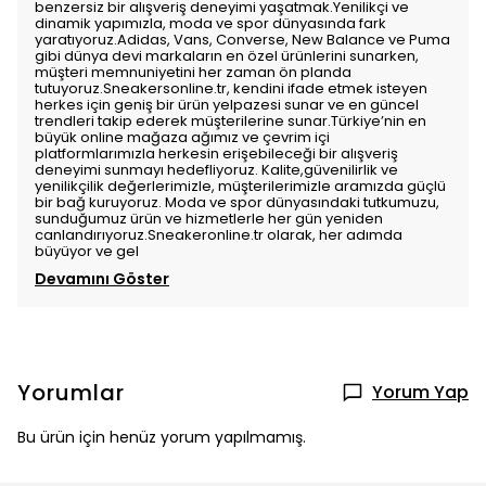
benzersiz bir alışveriş deneyimi yaşatmak.Yenilikçi ve
dinamik yapımızla, moda ve spor dünyasında fark
yaratıyoruz.Adidas, Vans, Converse, New Balance ve Puma
gibi dünya devi markaların en özel ürünlerini sunarken,
müşteri memnuniyetini her zaman ön planda
tutuyoruz.Sneakersonline.tr, kendini ifade etmek isteyen
herkes için geniş bir ürün yelpazesi sunar ve en güncel
trendleri takip ederek müşterilerine sunar.Türkiye’nin en
büyük online mağaza ağımız ve çevrim içi
platformlarımızla herkesin erişebileceği bir alışveriş
deneyimi sunmayı hedefliyoruz. Kalite,güvenilirlik ve
yenilikçilik değerlerimizle, müşterilerimizle aramızda güçlü
bir bağ kuruyoruz. Moda ve spor dünyasındaki tutkumuzu,
sunduğumuz ürün ve hizmetlerle her gün yeniden
canlandırıyoruz.Sneakeronline.tr olarak, her adımda
büyüyor ve gel
Devamını Göster
Yorumlar
Yorum Yap
Bu ürün için henüz yorum yapılmamış.