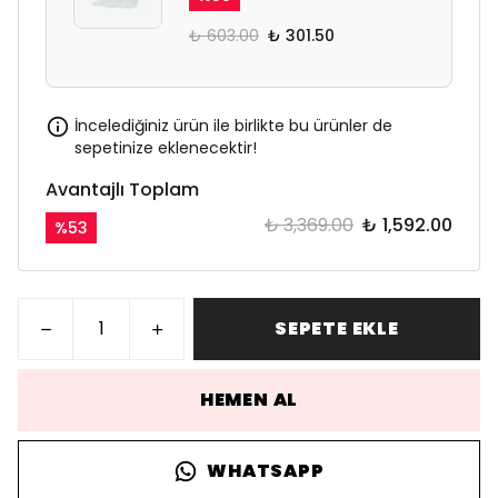
₺ 603.00
₺ 301.50
İncelediğiniz ürün ile birlikte bu ürünler de
sepetinize eklenecektir!
Avantajlı Toplam
₺ 3,369.00
₺ 1,592.00
%
53
SEPETE EKLE
HEMEN AL
WHATSAPP