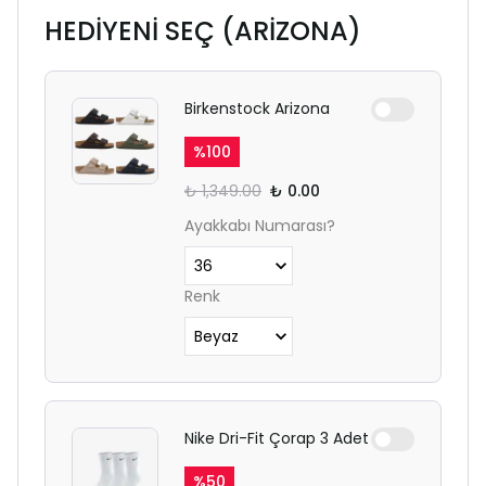
HEDİYENİ SEÇ (ARİZONA)
Birkenstock Arizona
%
100
₺ 1,349.00
₺ 0.00
Ayakkabı Numarası?
Renk
Nike Dri-Fit Çorap 3 Adet
%
50