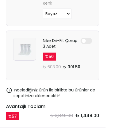
Renk
Nike Dri-Fit Çorap
3 Adet
%
50
₺ 603.00
₺ 301.50
İncelediğiniz ürün ile birlikte bu ürünler de
sepetinize eklenecektir!
Avantajlı Toplam
₺ 3,349.00
₺ 1,449.00
%
57