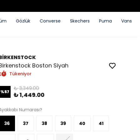
füm
Gözlük
Converse
Skechers
Puma
Vans
BİRKENSTOCK
Birkenstock Boston Siyah
Tükeniyor
₺ 3,349.00
%
57
₺ 1,449.00
Ayakkabı Numarası?
36
37
38
39
40
41