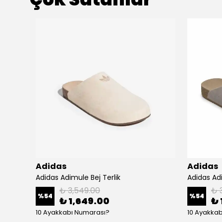
Adidas
Adidas
Adidas Gazelle Indoor Cream White Green Gum
Adidas Adimule Bej Terlik
Adidas Adi
₺ 3,549.00
₺ 
%
54
%
54
₺ 1,649.00
₺ 
10 Ayakkabı Numarası?
10 Ayakka