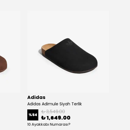
Adidas
Adid
Adidas Adimule Siyah Terlik
Adidas
₺ 3,549.00
%
54
%
54
₺ 1,649.00
10 Ayakkabı Numarası?
10 Aya