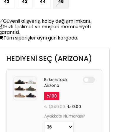
42
43
44
45
✅Güvenli alışveriş, kolay değişim imkanı.
📦Hızlı teslimat ve müşteri memnuniyeti
garantisi.
🚚Tüm siparişler aynı gün kargoda.
HEDİYENİ SEÇ (ARİZONA)
Birkenstock
Arizona
%
100
₺ 1,349.00
₺ 0.00
Ayakkabı Numarası?