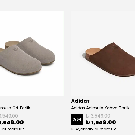
Adidas
mule Gri Terlik
Adidas Adimule Kahve Terlik
3,549.00
₺ 3,549.00
%
54
1,649.00
₺ 1,649.00
bı Numarası?
10 Ayakkabı Numarası?