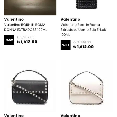
Valentino
Valentino
Valentino BORN IN ROMA
Valentino Born In Roma
DONNA EXTRADOSE 100ML
Extradose Uomo Edp Erkek
100ML
₺ 3,389.00
%
52
₺ 1,612.00
₺ 3,389.00
%
52
₺ 1,612.00
Valentino
Valentino