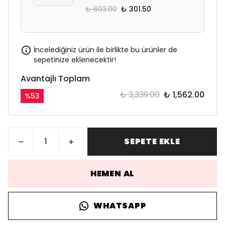
₺ 603.00
₺ 301.50
İncelediğiniz ürün ile birlikte bu ürünler de
sepetinize eklenecektir!
Avantajlı Toplam
₺ 3,339.00
₺ 1,562.00
%
53
SEPETE EKLE
HEMEN AL
WHATSAPP