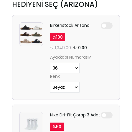
HEDİYENİ SEÇ (ARİZONA)
Birkenstock Arizona
%
100
₺ 1,349.00
₺ 0.00
Ayakkabı Numarası?
Renk
Nike Dri-Fit Çorap 3 Adet
%
50