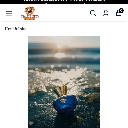
TÜM ÜRÜNLERDE GEÇERLİ %70'E VARAN
İNDİRİMLERİ KAÇIRMA!
0
Tüm Ürünler