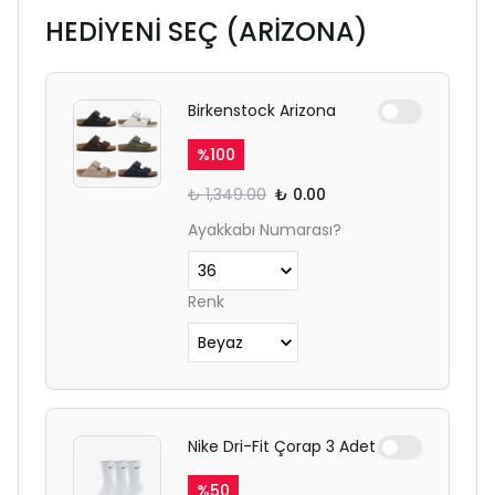
HEDİYENİ SEÇ (ARİZONA)
Birkenstock Arizona
%
100
₺ 1,349.00
₺ 0.00
Ayakkabı Numarası?
Renk
Nike Dri-Fit Çorap 3 Adet
%
50