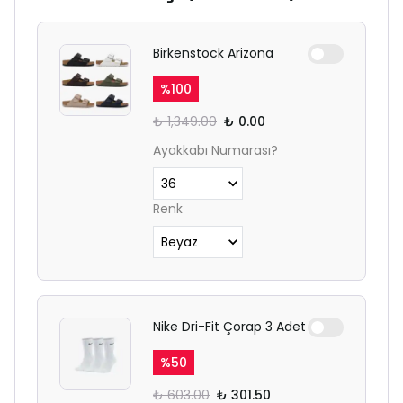
Birkenstock Arizona
%
100
₺ 1,349.00
₺ 0.00
Ayakkabı Numarası?
Renk
Nike Dri-Fit Çorap 3 Adet
%
50
₺ 603.00
₺ 301.50