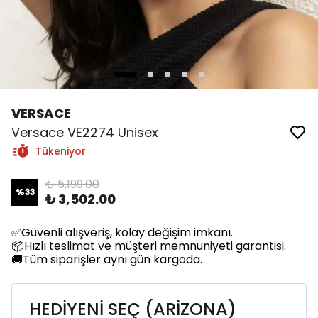
VERSACE
Versace VE2274 Unisex
Tükeniyor
₺ 5,199.00
%
33
₺ 3,502.00
✅Güvenli alışveriş, kolay değişim imkanı.
📦Hızlı teslimat ve müşteri memnuniyeti garantisi.
🚚Tüm siparişler aynı gün kargoda.
HEDİYENİ SEÇ (ARİZONA)