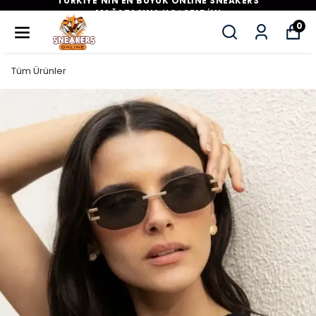
TÜRKİYE'NİN EN BÜYÜK ONLİNE SNEAKERS
MAĞAZASINA HOŞGELDİN!
0
Tüm Ürünler