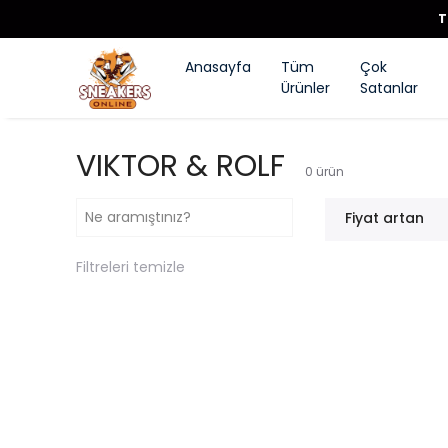
T
Anasayfa
Tüm
Çok
Ürünler
Satanlar
VIKTOR & ROLF
0
ürün
Fiyat artan
Filtreleri temizle