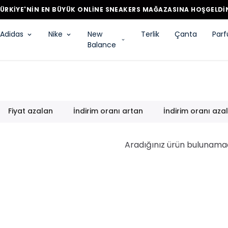
ÜRKİYE'NİN EN BÜYÜK ONLİNE SNEAKERS MAĞAZASINA HOŞGELDİ
Adidas
Nike
New
Terlik
Çanta
Par
Balance
Fiyat azalan
İndirim oranı artan
İndirim oranı aza
Aradığınız ürün bulunama