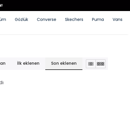
N!
füm
Gözlük
Converse
Skechers
Puma
Vans
lan
İlk eklenen
Son eklenen
dı