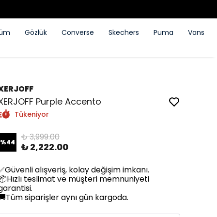
füm
Gözlük
Converse
Skechers
Puma
Vans
XERJOFF
XERJOFF Purple Accento
Tükeniyor
₺ 3,999.00
%
44
₺ 2,222.00
✅Güvenli alışveriş, kolay değişim imkanı.
📦Hızlı teslimat ve müşteri memnuniyeti
garantisi.
🚚Tüm siparişler aynı gün kargoda.