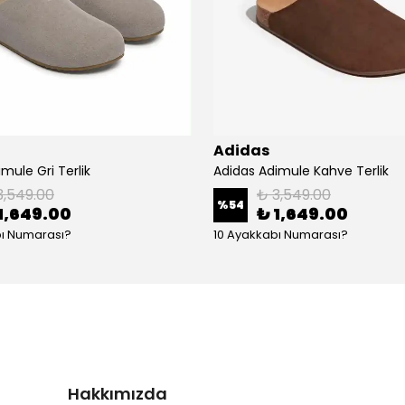
Adidas
mule Gri Terlik
Adidas Adimule Kahve Terlik
3,549.00
₺ 3,549.00
%
54
1,649.00
₺ 1,649.00
bı Numarası?
10 Ayakkabı Numarası?
Hakkımızda