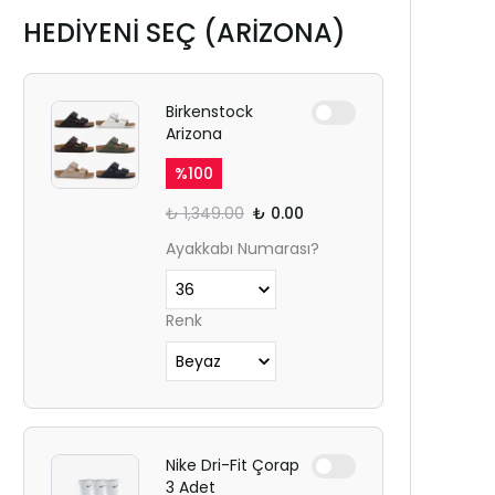
HEDİYENİ SEÇ (ARİZONA)
Birkenstock
Arizona
%
100
₺ 1,349.00
₺ 0.00
Ayakkabı Numarası?
Renk
Nike Dri-Fit Çorap
3 Adet