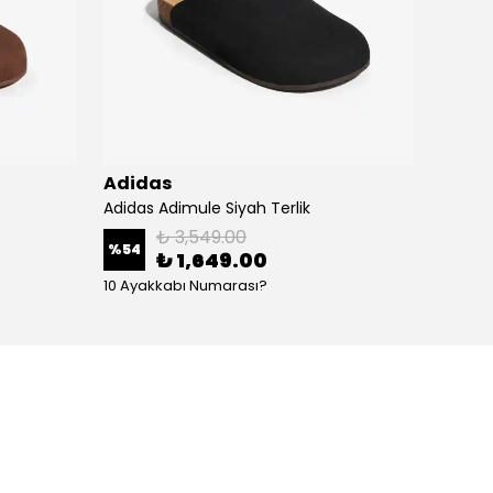
Adidas
Adid
Adidas Adimule Siyah Terlik
Adidas
₺ 3,549.00
%
54
%
54
₺ 1,649.00
10 Ayakkabı Numarası?
10 Aya