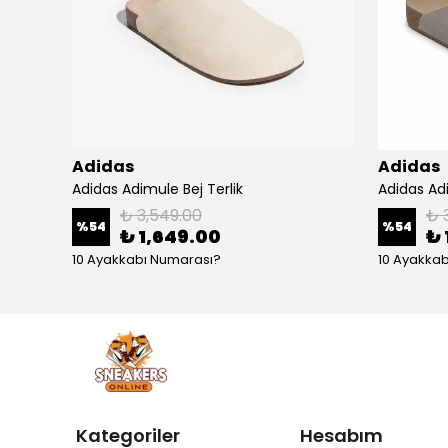
Adidas
Adidas
Adidas Gazelle Indoor Cream White Green Gum
Adidas Adimule Bej Terlik
Adidas Adi
₺ 3,549.00
₺ 
%
54
%
54
₺ 1,649.00
₺ 
10 Ayakkabı Numarası?
10 Ayakka
Kategoriler
Hesabım