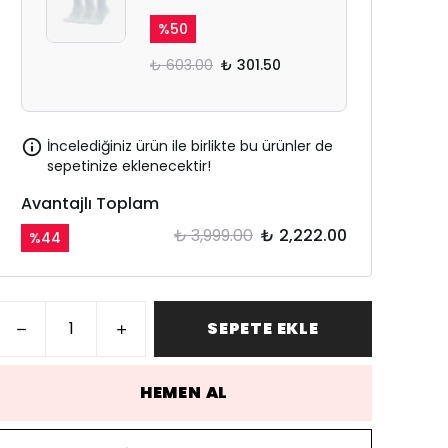
%
50
₺ 603.00
₺ 301.50
İncelediğiniz ürün ile birlikte bu ürünler de
sepetinize eklenecektir!
Avantajlı Toplam
₺ 3,999.00
₺ 2,222.00
%
44
SEPETE EKLE
HEMEN AL