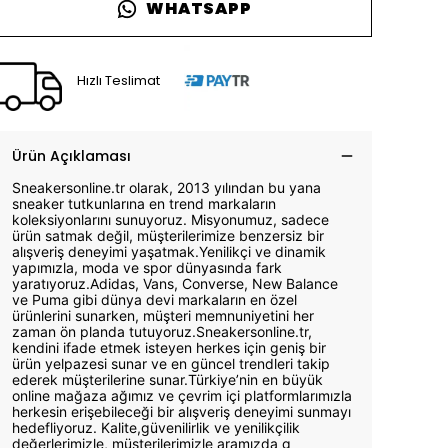
WHATSAPP
Hızlı Teslimat
Ürün Açıklaması
Sneakersonline.tr olarak, 2013 yılından bu yana
sneaker tutkunlarına en trend markaların
koleksiyonlarını sunuyoruz. Misyonumuz, sadece
ürün satmak değil, müşterilerimize benzersiz bir
alışveriş deneyimi yaşatmak.Yenilikçi ve dinamik
yapımızla, moda ve spor dünyasında fark
yaratıyoruz.Adidas, Vans, Converse, New Balance
ve Puma gibi dünya devi markaların en özel
ürünlerini sunarken, müşteri memnuniyetini her
zaman ön planda tutuyoruz.Sneakersonline.tr,
kendini ifade etmek isteyen herkes için geniş bir
ürün yelpazesi sunar ve en güncel trendleri takip
ederek müşterilerine sunar.Türkiye’nin en büyük
online mağaza ağımız ve çevrim içi platformlarımızla
herkesin erişebileceği bir alışveriş deneyimi sunmayı
hedefliyoruz. Kalite,güvenilirlik ve yenilikçilik
değerlerimizle, müşterilerimizle aramızda g