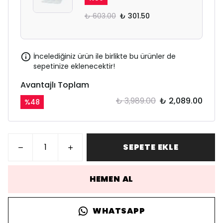
₺ 603.00
₺ 301.50
İncelediğiniz ürün ile birlikte bu ürünler de
sepetinize eklenecektir!
Avantajlı Toplam
₺ 3,989.00
₺ 2,089.00
%
48
SEPETE EKLE
HEMEN AL
WHATSAPP