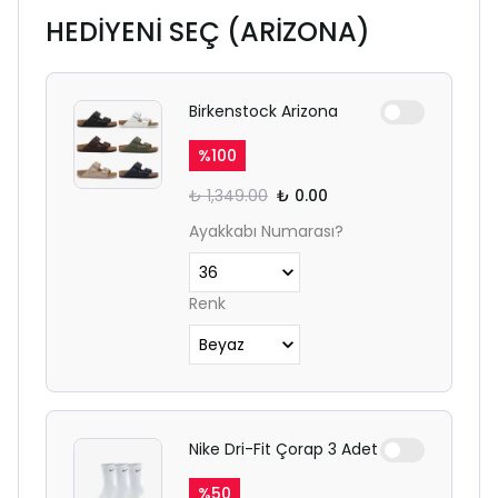
HEDİYENİ SEÇ (ARİZONA)
Birkenstock Arizona
%
100
₺ 1,349.00
₺ 0.00
Ayakkabı Numarası?
Renk
Nike Dri-Fit Çorap 3 Adet
%
50